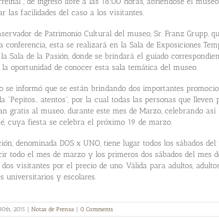
rreinal”, de ingreso libre a las 18:00 horas, abriéndose el museo
r las facilidades del caso a los visitantes.
servador de Patrimonio Cultural del museo, Sr. Franz Grupp, q
a conferencia, esta se realizará en la Sala de Exposiciones Tem
la Sala de la Pasión, donde se brindará el guiado correspondien
s la oportunidad de conocer esta sala temática del museo.
o se informó que se están brindando dos importantes promocio
 “Pepitos… atentos”, por la cual todas las personas que lleven 
an gratis al museo, durante este mes de Marzo, celebrando así 
é, cuya fiesta se celebra el próximo 19 de marzo.
ón, denominada DOS x UNO, tiene lugar todos los sábados del
ir todo el mes de marzo y los primeros dos sábados del mes de
 dos visitantes por el precio de uno. Válida para adultos, adulto
s universitarios y escolares.
30th, 2015
|
Notas de Prensa
|
0 Comments