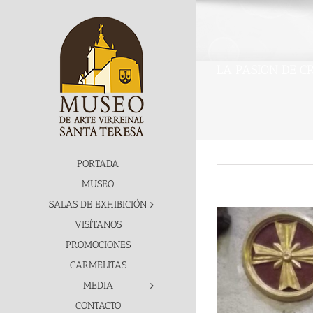
Skip
to
content
LA PASION DE CR
PORTADA
MUSEO
SALAS DE EXHIBICIÓN
View
VISÍTANOS
Larger
PROMOCIONES
Image
CARMELITAS
MEDIA
CONTACTO