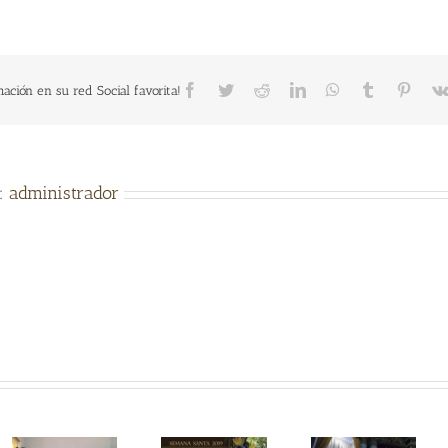
Facebook
Twitter
Reddit
LinkedIn
WhatsApp
Tumblr
Pinter
ación en su red Social favorita!
r:
administrador
MUSEO
INICIA