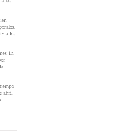
 a las
uien
porales,
te a los
nes. La
por
la
 tiempo
 abril,
s