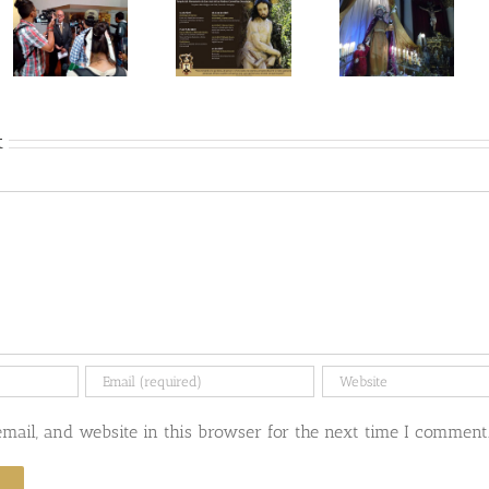
SEÑOR DE
LABORES
RAMOS
CON
INICIA
INGRESO
SEMANA
GRATUITO
SANTA EN
PARA
SANTA
PEPITOS
TERESA
DURANTE
t
TODO
MARZO
ail, and website in this browser for the next time I comment