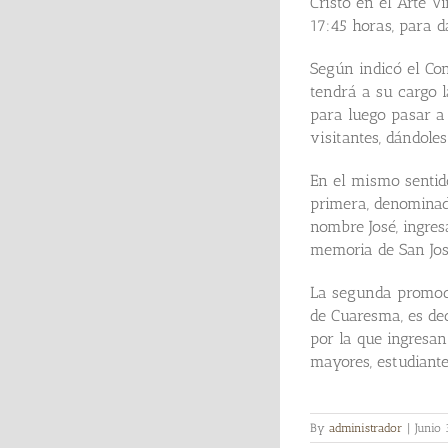
Cristo en el Arte Vi
17:45 horas, para da
Según indicó el Con
tendrá a su cargo l
para luego pasar a 
visitantes, dándole
En el mismo sentid
primera, denominada
nombre José, ingres
memoria de San Jos
La segunda promoci
de Cuaresma, es dec
por la que ingresan
mayores, estudiante
By
administrador
|
Junio 