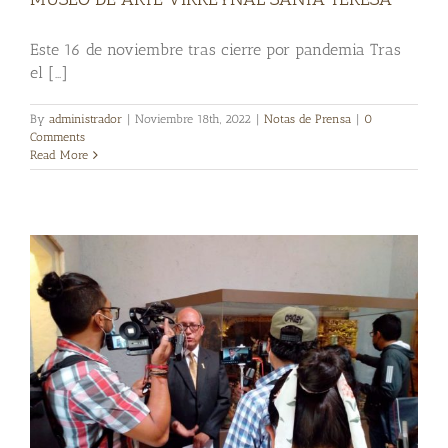
Este 16 de noviembre tras cierre por pandemia Tras
el [...]
By
administrador
|
Noviembre 18th, 2022
|
Notas de Prensa
|
0
Comments
Read More