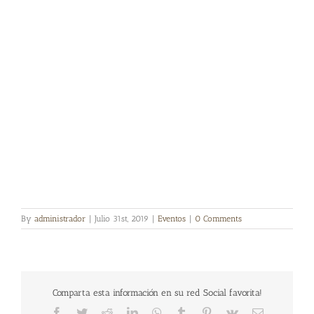
By
administrador
|
Julio 31st, 2019
|
Eventos
|
0 Comments
Comparta esta información en su red Social favorita!
Facebook
Twitter
Reddit
LinkedIn
WhatsApp
Tumblr
Pinterest
Vk
Email