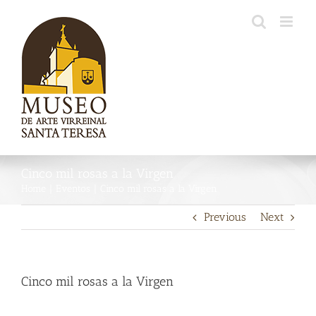
Skip
to
content
Cinco mil rosas a la Virgen
Home
|
Eventos
|
Cinco mil rosas a la Virgen
Previous
Next
Cinco mil rosas a la Virgen